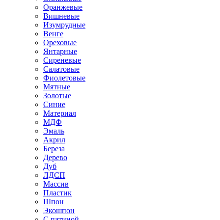
Оранжевые
Вишневые
Изумрудные
Венге
Ореховые
Янтарные
Сиреневые
Салатовые
Фиолетовые
Мятные
Золотые
Синие
Материал
МДФ
Эмаль
Акрил
Береза
Дерево
Дуб
ЛДСП
Массив
Пластик
Шпон
Экошпон
С патиной