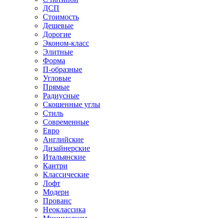
ДСП
Стоимость
Дешевые
Дорогие
Эконом-класс
Элитные
Форма
П-образные
Угловые
Прямые
Радиусные
Скошенные углы
Стиль
Современные
Евро
Английские
Дизайнерские
Итальянские
Кантри
Классические
Лофт
Модерн
Прованс
Неоклассика