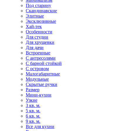
Минимализм
Под старину
Скандинавские
Элитные
Эксклюзивные
Хай-тек
Особенности
Для студии
Для хрущевки
Для дачи
Встроенные
С антресолями
С барной стойкой
С островом
Малогабаритные
Модульные
Скрытые ручки
Размер
Мини-кухни
Узкие
3 кв. м.
5 кв. м.
6 кв. м.
9 кв. м.
Все для кухни