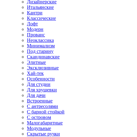
Дизайнерские
Итальянские
Кантри
Классические
Лофт
Модерн
Прованс
Неоклассика
Минимализм
Под старину
Скандинавские
Элитные
Эксклюзивные
Хай-тек
Особенности
Для студии
Для хрущевки
Для дачи
Встроенные
С антресолями
С барной стойкой
С островом
Малогабаритные
Модульные
Скрытые ручки