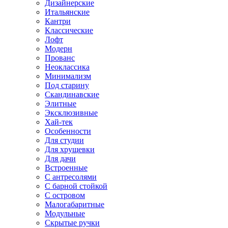
Дизайнерские
Итальянские
Кантри
Классические
Лофт
Модерн
Прованс
Неоклассика
Минимализм
Под старину
Скандинавские
Элитные
Эксклюзивные
Хай-тек
Особенности
Для студии
Для хрущевки
Для дачи
Встроенные
С антресолями
С барной стойкой
С островом
Малогабаритные
Модульные
Скрытые ручки