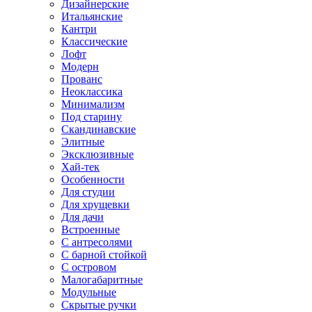
Дизайнерские
Итальянские
Кантри
Классические
Лофт
Модерн
Прованс
Неоклассика
Минимализм
Под старину
Скандинавские
Элитные
Эксклюзивные
Хай-тек
Особенности
Для студии
Для хрущевки
Для дачи
Встроенные
С антресолями
С барной стойкой
С островом
Малогабаритные
Модульные
Скрытые ручки