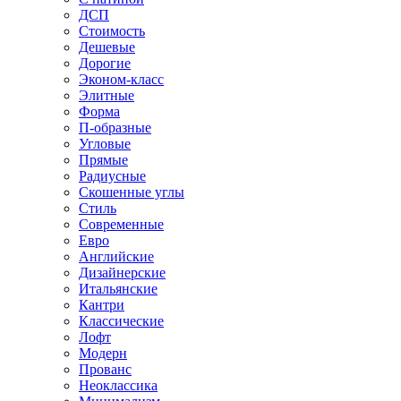
ДСП
Стоимость
Дешевые
Дорогие
Эконом-класс
Элитные
Форма
П-образные
Угловые
Прямые
Радиусные
Скошенные углы
Стиль
Современные
Евро
Английские
Дизайнерские
Итальянские
Кантри
Классические
Лофт
Модерн
Прованс
Неоклассика