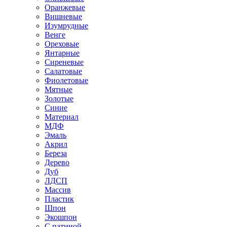
Оранжевые
Вишневые
Изумрудные
Венге
Ореховые
Янтарные
Сиреневые
Салатовые
Фиолетовые
Мятные
Золотые
Синие
Материал
МДФ
Эмаль
Акрил
Береза
Дерево
Дуб
ЛДСП
Массив
Пластик
Шпон
Экошпон
С патиной