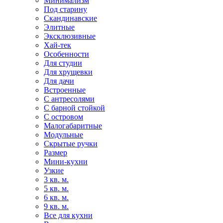
Минимализм
Под старину
Скандинавские
Элитные
Эксклюзивные
Хай-тек
Особенности
Для студии
Для хрущевки
Для дачи
Встроенные
С антресолями
С барной стойкой
С островом
Малогабаритные
Модульные
Скрытые ручки
Размер
Мини-кухни
Узкие
3 кв. м.
5 кв. м.
6 кв. м.
9 кв. м.
Все для кухни